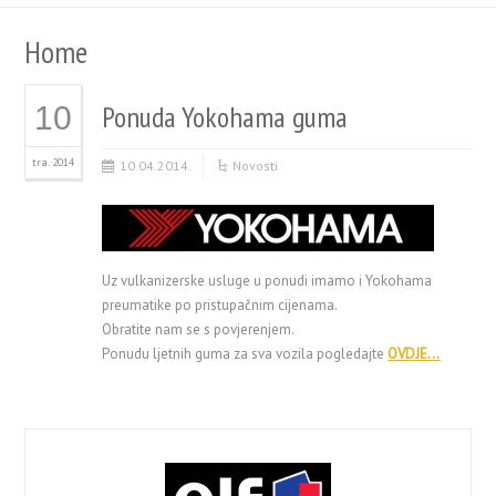
Home
Ponuda Yokohama guma
10
tra. 2014
10.04.2014.
Novosti
Uz vulkanizerske usluge u ponudi imamo i Yokohama
preumatike po pristupačnim cijenama.
Obratite nam se s povjerenjem.
Ponudu ljetnih guma za sva vozila pogledajte
OVDJE…